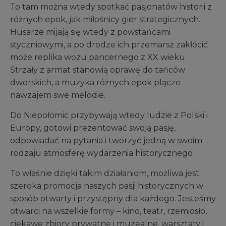
To tam można wtedy spotkać pasjonatów historii z
różnych epok, jak miłośnicy gier strategicznych.
Husarze mijają się wtedy z powstańcami
styczniowymi, a po drodze ich przemarsz zakłócić
może replika wozu pancernego z XX wieku.
Strzały z armat stanowią oprawę do tańców
dworskich, a muzyka różnych epok plącze
nawzajem swe melodie.
Do Niepołomic przybywają wtedy ludzie z Polski i
Europy, gotowi prezentować swoją pasję,
odpowiadać na pytania i tworzyć jedną w swoim
rodzaju atmosferę wydarzenia historycznego
To właśnie dzięki takim działaniom, możliwa jest
szeroka promocja naszych pasji historycznych w
sposób otwarty i przystępny dla każdego. Jesteśmy
otwarci na wszelkie formy – kino, teatr, rzemiosło,
ciekawe zbiory prywatne i muzealne, warsztaty i