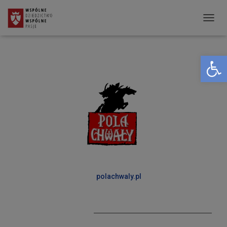
P
R
Open toolbar
Z
E
Ł
Ą
C
Z
N
A
W
polachwaly.pl
I
G
A