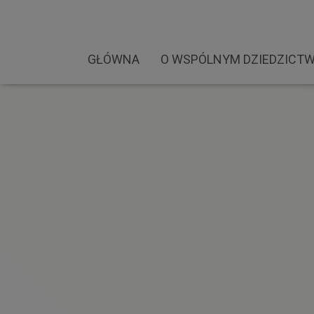
GŁÓWNA
O WSPÓLNYM DZIEDZICTW
{“theme”:”tree”,”ordering”:”titl