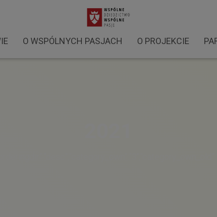
IE
O WSPÓLNYCH PASJACH
O PROJEKCIE
PA
2021
e”,”orderingdir”:”desc”,”category_own”:”3″,”category_own_ol