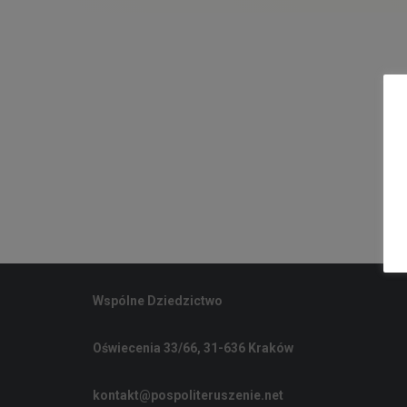
Wspólne Dziedzictwo
Oświecenia 33/66, 31-636 Kraków
kontakt@pospoliteruszenie.net