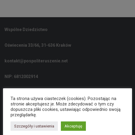
Wspólne Dziedzictwo
Oświecenia 33/66, 31-636 Kraków
kontakt@pospoliteruszenie.net
NIP: 6812002914
kontakt@wspolnedziedzictwo.pl
Ta strona używa ciasteczek (cookies). Pozostając na
stronie akceptujesz je. Może zdecydować o tym czy
dopuszcza pliki cookies, ustawiając odpowiednio swoją
Polityka Prywatności
przeglądarkę.
Szczegóły i ustawienia
Akceptuję
Deklaracja dostępności