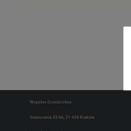
Wspólne Dziedzictwo
Oświecenia 33/66, 31-636 Kraków