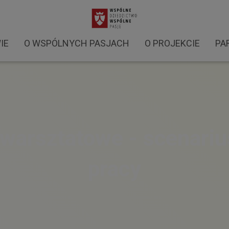
IE
O WSPÓLNYCH PASJACH
O PROJEKCIE
PA
 warsztatowe - scenarius
pracy