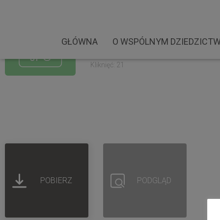
Busko Zdrój Tukidydes 
Rozmiar pliku: 2.79 MB
GŁÓWNA
O WSPÓLNYM DZIEDZICTW
Created: 02-09-2022
Updated: 02-09-2022
Kliknięć: 21
POBIERZ
PODGLĄD