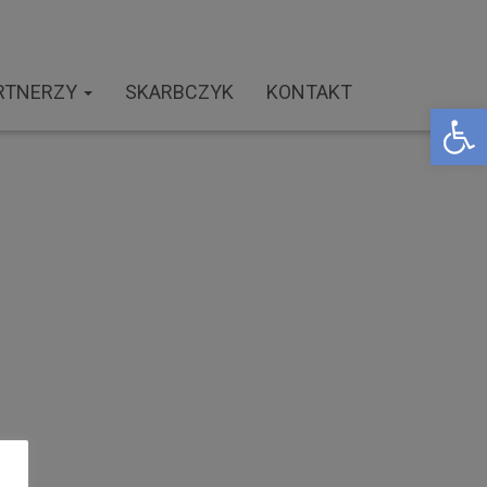
RTNERZY
SKARBCZYK
KONTAKT
Open toolbar