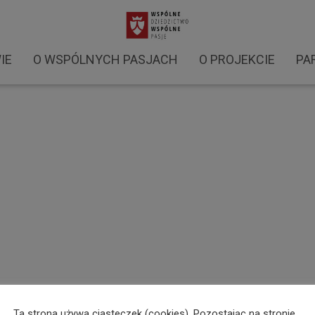
warsztaty 2021 (19)
IE
O WSPÓLNYCH PASJACH
O PROJEKCIE
PA
Ta strona używa ciasteczek (cookies). Pozostając na stronie