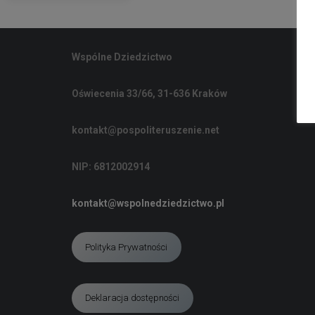
Wspólne Dziedzictwo
Oświecenia 33/66, 31-636 Kraków
kontakt@pospoliteruszenie.net
NIP: 6812002914
kontakt@wspolnedziedzictwo.pl
Polityka Prywatności
Deklaracja dostępności