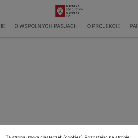
warsztaty 2021 (2)
IE
O WSPÓLNYCH PASJACH
O PROJEKCIE
PA
Ta strona używa ciasteczek (cookies). Pozostając na stronie