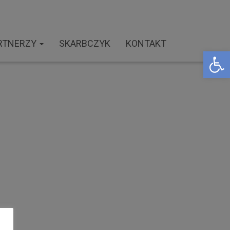
RTNERZY
SKARBCZYK
KONTAKT
Open toolbar