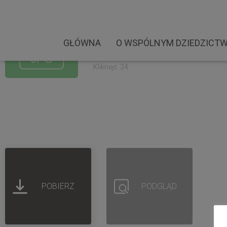
Busko Zdrój Tukidydes 
Rozmiar pliku: 1.10 MB
GŁÓWNA
O WSPÓLNYM DZIEDZICTW
Created: 02-09-2022
Updated: 02-09-2022
Kliknięć: 24
POBIERZ
PODGLĄD