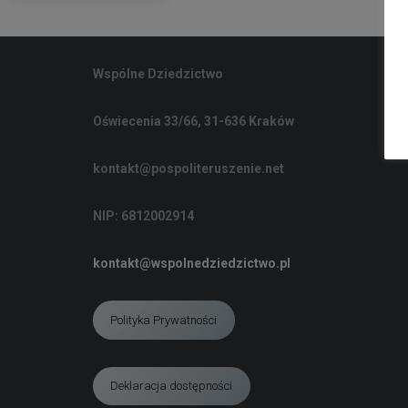
Wspólne Dziedzictwo
Oświecenia 33/66, 31-636 Kraków
kontakt@pospoliteruszenie.net
NIP: 6812002914
kontakt@wspolnedziedzictwo.pl
Polityka Prywatności
Deklaracja dostępności