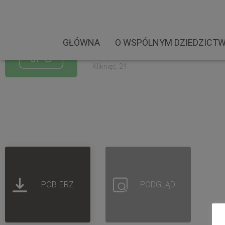
Busko Zdrój Tukidydes 
Rozmiar pliku: 3.72 MB
GŁÓWNA
O WSPÓLNYM DZIEDZICTW
Created: 02-09-2022
Updated: 02-09-2022
Kliknięć: 24
POBIERZ
PODGLĄD