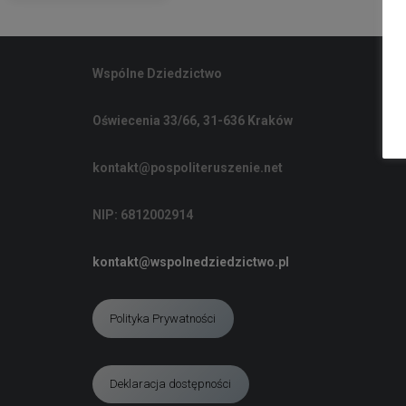
Wspólne Dziedzictwo
Oświecenia 33/66, 31-636 Kraków
kontakt@pospoliteruszenie.net
NIP: 6812002914
kontakt@wspolnedziedzictwo.pl
Polityka Prywatności
Deklaracja dostępności