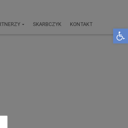
RTNERZY
SKARBCZYK
KONTAKT
Open toolbar