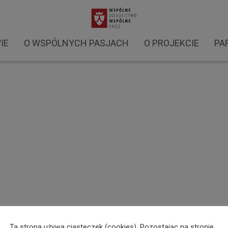
warsztaty 2021 (22)
IE
O WSPÓLNYCH PASJACH
O PROJEKCIE
PA
Ta strona używa ciasteczek (cookies). Pozostając na stronie