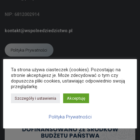
C
J
NIP: 6812002914
Ę
kontakt@wspolnedziedzictwo.pl
Polityka Prywatności
Ta strona używa ciasteczek (cookies). Pozostając na
Deklaracja dostępności
stronie akceptujesz je. Może zdecydować o tym czy
dopuszcza pliki cookies, ustawiając odpowiednio swoją
przeglądarkę.
Szczegóły i ustawienia
Akceptuję
Polityka Prywatności