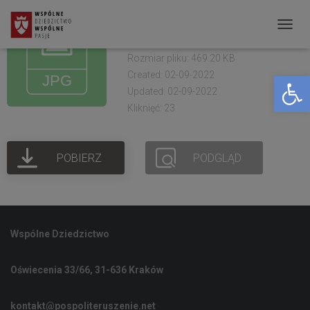
Busko Zdrój Tukidydes
warsztaty 2021 (27)
P
R
Rozmiar pliku: 469.20 KB
Created: 02-09-2022
Open toolbar
Z
Updated: 02-09-2022
E
Kliknięć: 23
Ł
Ą
POBIERZ
PODGLĄD
C
Z
N
A
Wspólne Dziedzictwo
W
I
Oświecenia 33/66, 31-636 Kraków
G
A
kontakt@pospoliteruszenie.net