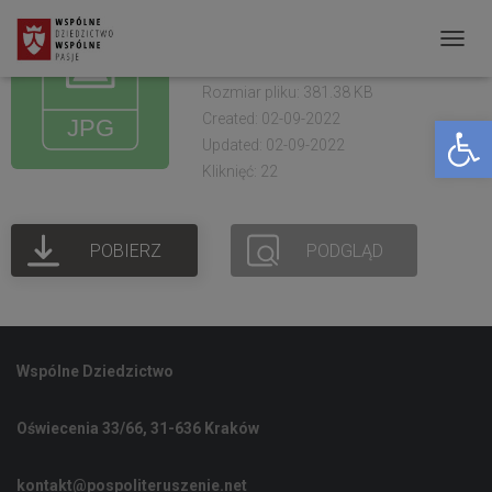
Busko Zdrój Tukidydes
warsztaty 2021 (30)
P
R
Rozmiar pliku: 381.38 KB
Created: 02-09-2022
Open toolbar
Z
Updated: 02-09-2022
E
Kliknięć: 22
Ł
Ą
POBIERZ
PODGLĄD
C
Z
N
A
Wspólne Dziedzictwo
W
I
Oświecenia 33/66, 31-636 Kraków
G
A
kontakt@pospoliteruszenie.net