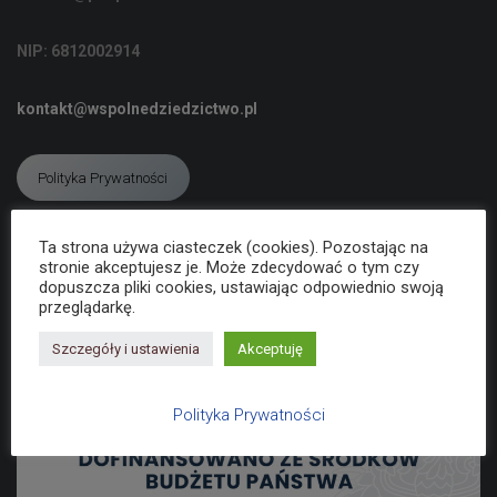
C
J
NIP: 6812002914
Ę
kontakt@wspolnedziedzictwo.pl
Polityka Prywatności
Ta strona używa ciasteczek (cookies). Pozostając na
Deklaracja dostępności
stronie akceptujesz je. Może zdecydować o tym czy
dopuszcza pliki cookies, ustawiając odpowiednio swoją
przeglądarkę.
Szczegóły i ustawienia
Akceptuję
Polityka Prywatności