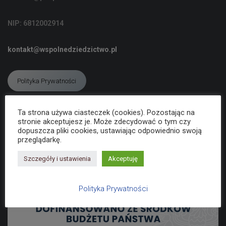
C
J
NIP: 6812002914
Ę
kontakt@wspolnedziedzictwo.pl
Polityka Prywatności
Ta strona używa ciasteczek (cookies). Pozostając na
Deklaracja dostępności
stronie akceptujesz je. Może zdecydować o tym czy
dopuszcza pliki cookies, ustawiając odpowiednio swoją
przeglądarkę.
Szczegóły i ustawienia
Akceptuję
Polityka Prywatności