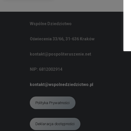
Wspólne Dziedzictwo
Oświecenia 33/66, 31-636 Kraków
kontakt@pospoliteruszenie.net
NIP: 6812002914
kontakt@wspolnedziedzictwo.pl
Polityka Prywatności
Deklaracja dostępności