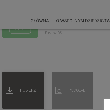
Fundacja Pola Chwały. 
Rozmiar pliku: 3.99 MB
GŁÓWNA
O WSPÓLNYM DZIEDZICTW
Created: 30-03-2023
Updated: 30-03-2023
Kliknięć: 30
POBIERZ
PODGLĄD