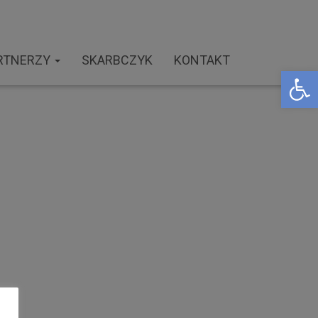
RTNERZY
SKARBCZYK
KONTAKT
Open toolbar