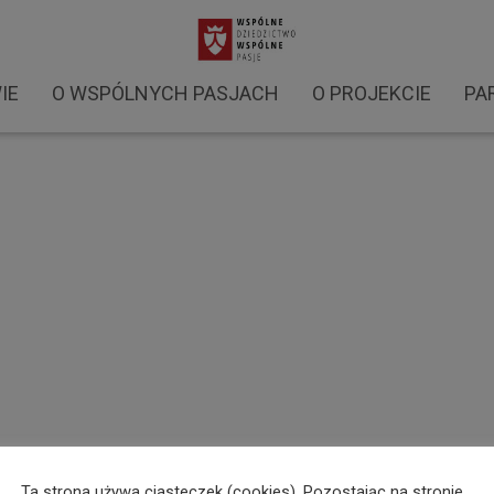
Warsztaty Larpowe 2022 (13)
IE
O WSPÓLNYCH PASJACH
O PROJEKCIE
PA
Ta strona używa ciasteczek (cookies). Pozostając na stronie