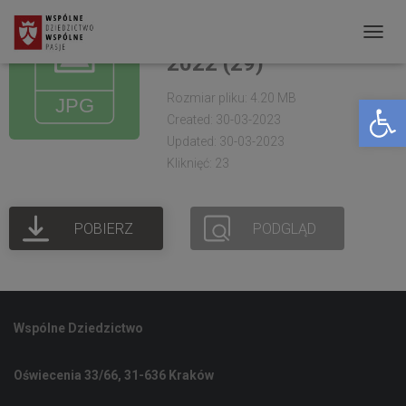
Fundacja Pola Chwały.
Warsztaty Larpowe
P
2022 (29)
R
Rozmiar pliku: 4.20 MB
Open toolbar
Z
Created: 30-03-2023
E
Updated: 30-03-2023
Ł
Kliknięć: 23
Ą
C
POBIERZ
PODGLĄD
Z
N
A
W
Wspólne Dziedzictwo
I
G
Oświecenia 33/66, 31-636 Kraków
A