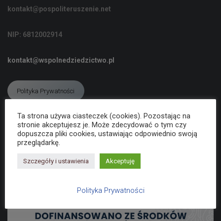
C
kontakt@pospoliteruszenie.net
J
Ę
NIP: 6812002914
kontakt@wspolnedziedzictwo.pl
Polityka Prywatności
Ta strona używa ciasteczek (cookies). Pozostając na
stronie akceptujesz je. Może zdecydować o tym czy
Deklaracja dostępności
dopuszcza pliki cookies, ustawiając odpowiednio swoją
przeglądarkę.
Szczegóły i ustawienia
Akceptuję
Polityka Prywatności