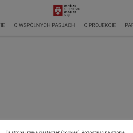
Warsztaty Larpowe 2022 (7)
IE
O WSPÓLNYCH PASJACH
O PROJEKCIE
PA
Ta strona używa ciasteczek (cookies). Pozostając na stronie