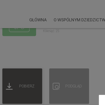
Fundacja Pola Chwały. 
Rozmiar pliku: 2.82 MB
GŁÓWNA
O WSPÓLNYM DZIEDZICTW
Created: 30-03-2023
Updated: 30-03-2023
Kliknięć: 25
POBIERZ
PODGLĄD