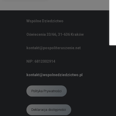
Wspólne Dziedzictwo
Oświecenia 33/66, 31-636 Kraków
kontakt@pospoliteruszenie.net
NIP: 6812002914
kontakt@wspolnedziedzictwo.pl
Polityka Prywatności
Deklaracja dostępności