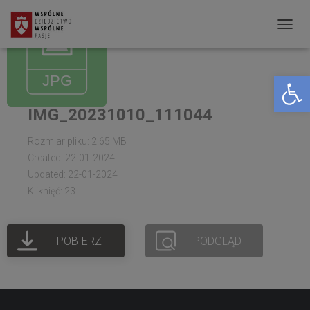
P
R
Open toolbar
Z
E
IMG_20231010_111044
Ł
Ą
Rozmiar pliku: 2.65 MB
C
Created: 22-01-2024
Updated: 22-01-2024
Z
Kliknięć: 23
N
A
W
POBIERZ
PODGLĄD
I
G
A