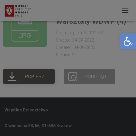
Kraków.Fundacja
Tradycji.Zdjęcia.
P
Warsztaty WDWP (4)
R
Rozmiar pliku: 520.11 KB
Open toolbar
Z
Created: 04-09-2022
E
Updated: 04-09-2022
Ł
Kliknięć: 24
Ą
C
POBIERZ
PODGLĄD
Z
N
A
W
Wspólne Dziedzictwo
I
G
Oświecenia 33/66, 31-636 Kraków
A