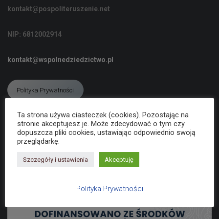
C
kontakt@pospoliteruszenie.net
J
Ę
NIP: 6812002914
kontakt@wspolnedziedzictwo.pl
Polityka Prywatności
Ta strona używa ciasteczek (cookies). Pozostając na
stronie akceptujesz je. Może zdecydować o tym czy
Deklaracja dostępności
dopuszcza pliki cookies, ustawiając odpowiednio swoją
przeglądarkę.
Szczegóły i ustawienia
Akceptuję
Polityka Prywatności