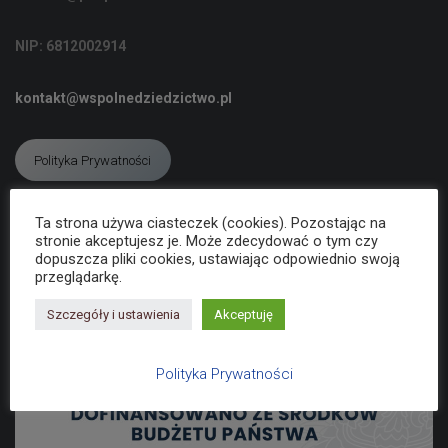
C
J
NIP: 6812002914
Ę
kontakt@wspolnedziedzictwo.pl
Polityka Prywatności
Ta strona używa ciasteczek (cookies). Pozostając na
Deklaracja dostępności
stronie akceptujesz je. Może zdecydować o tym czy
dopuszcza pliki cookies, ustawiając odpowiednio swoją
przeglądarkę.
Szczegóły i ustawienia
Akceptuję
Polityka Prywatności