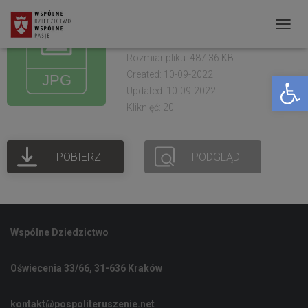
Muzeum Kresów.
Warsztaty 2021 (6)
P
R
Rozmiar pliku: 487.36 KB
Created: 10-09-2022
Open toolbar
Z
Updated: 10-09-2022
E
Kliknięć: 20
Ł
Ą
POBIERZ
PODGLĄD
C
Z
N
A
Wspólne Dziedzictwo
W
I
Oświecenia 33/66, 31-636 Kraków
G
A
kontakt@pospoliteruszenie.net