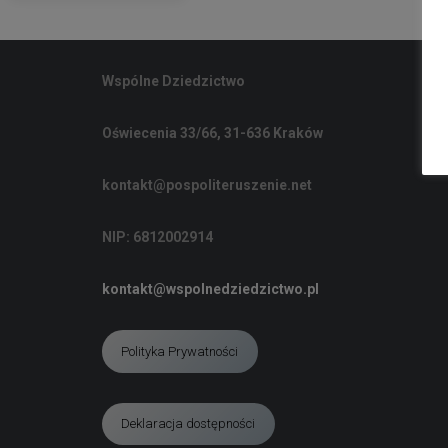
Wspólne Dziedzictwo
Oświecenia 33/66, 31-636 Kraków
kontakt@pospoliteruszenie.net
NIP: 6812002914
kontakt@wspolnedziedzictwo.pl
Polityka Prywatności
Deklaracja dostępności