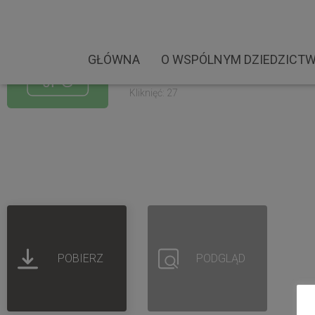
Niepołomice Pola Chwał
Rozmiar pliku: 3.17 MB
GŁÓWNA
O WSPÓLNYM DZIEDZICTW
Created: 30-03-2023
Updated: 30-03-2023
Kliknięć: 27
POBIERZ
PODGLĄD