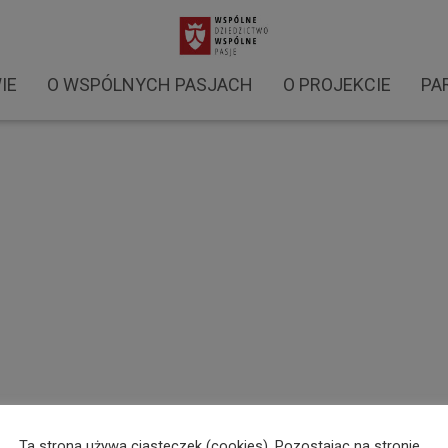
y 2021 (2)
IE
O WSPÓLNYCH PASJACH
O PROJEKCIE
PA
Ta strona używa ciasteczek (cookies). Pozostając na stronie