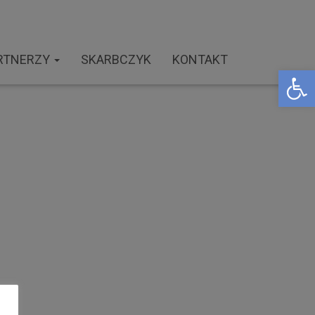
RTNERZY
SKARBCZYK
KONTAKT
Open toolbar