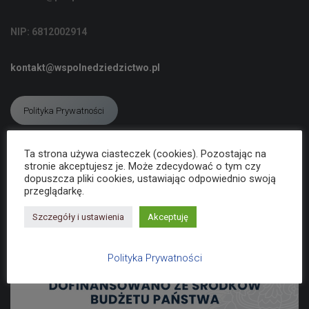
C
J
NIP: 6812002914
Ę
kontakt@wspolnedziedzictwo.pl
Polityka Prywatności
Ta strona używa ciasteczek (cookies). Pozostając na
Deklaracja dostępności
stronie akceptujesz je. Może zdecydować o tym czy
dopuszcza pliki cookies, ustawiając odpowiednio swoją
przeglądarkę.
Szczegóły i ustawienia
Akceptuję
Polityka Prywatności