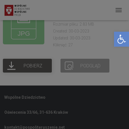
Niepołomice Pola
Chwały 2021 (3)
P
R
Rozmiar pliku: 2.83 MB
Created: 30-03-2023
Open toolbar
Z
Updated: 30-03-2023
E
Kliknięć: 27
Ł
Ą
POBIERZ
PODGLĄD
C
Z
N
A
Wspólne Dziedzictwo
W
I
Oświecenia 33/66, 31-636 Kraków
G
A
kontakt@pospoliteruszenie.net