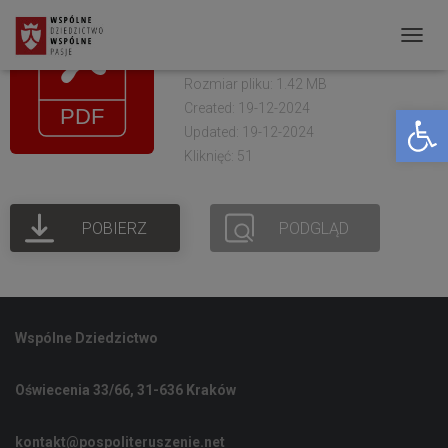
NSE Karta-pracy-
Tworzenie-gier
P
R
Rozmiar pliku: 1.42 MB
Created: 19-12-2024
Open toolbar
Z
Updated: 19-12-2024
E
Kliknięć: 51
Ł
Ą
POBIERZ
PODGLĄD
C
Z
N
A
Wspólne Dziedzictwo
W
I
Oświecenia 33/66, 31-636 Kraków
G
A
kontakt@pospoliteruszenie.net