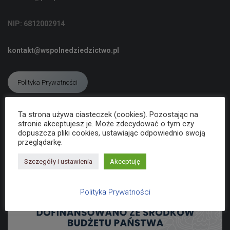
C
J
NIP: 6812002914
Ę
kontakt@wspolnedziedzictwo.pl
Polityka Prywatności
Ta strona używa ciasteczek (cookies). Pozostając na
Deklaracja dostępności
stronie akceptujesz je. Może zdecydować o tym czy
dopuszcza pliki cookies, ustawiając odpowiednio swoją
przeglądarkę.
Szczegóły i ustawienia
Akceptuję
Polityka Prywatności