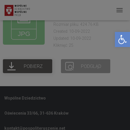
OKS Żółkiewka.
Warszaty 2021 (17)
P
R
Rozmiar pliku: 424.76 KB
Created: 10-09-2022
Open toolbar
Z
Updated: 10-09-2022
E
Kliknięć: 25
Ł
Ą
POBIERZ
PODGLĄD
C
Z
N
A
Wspólne Dziedzictwo
W
I
Oświecenia 33/66, 31-636 Kraków
G
A
kontakt@pospoliteruszenie.net