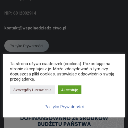
C
J
NIP: 6812002914
Ę
kontakt@wspolnedziedzictwo.pl
Polityka Prywatności
Ta strona używa ciasteczek (cookies). Pozostając na
Deklaracja dostępności
stronie akceptujesz je. Może zdecydować o tym czy
dopuszcza pliki cookies, ustawiając odpowiednio swoją
przeglądarkę.
Szczegóły i ustawienia
Akceptuję
Polityka Prywatności