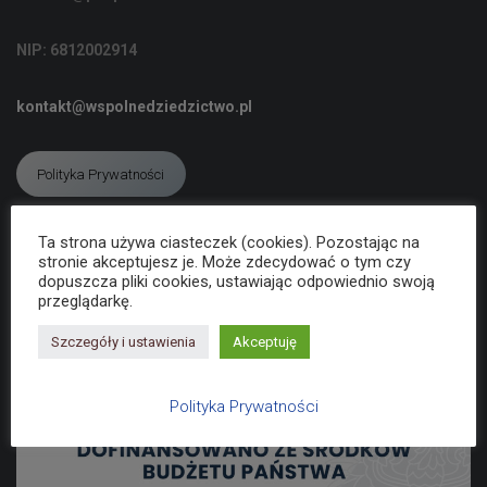
C
J
NIP: 6812002914
Ę
kontakt@wspolnedziedzictwo.pl
Polityka Prywatności
Ta strona używa ciasteczek (cookies). Pozostając na
Deklaracja dostępności
stronie akceptujesz je. Może zdecydować o tym czy
dopuszcza pliki cookies, ustawiając odpowiednio swoją
przeglądarkę.
Szczegóły i ustawienia
Akceptuję
Polityka Prywatności