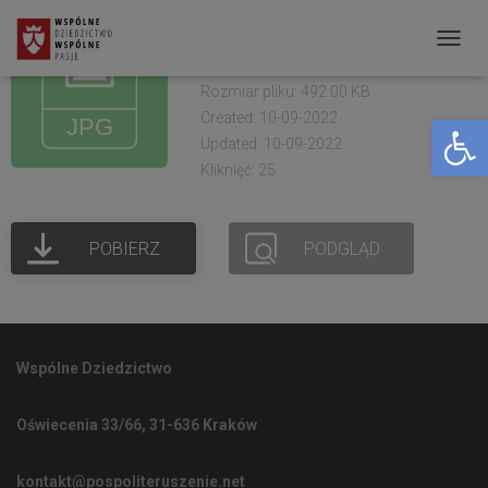
OKS Żółkiewka.
Warszaty 2021 (18)
P
R
Rozmiar pliku: 492.00 KB
Created: 10-09-2022
Open toolbar
Z
Updated: 10-09-2022
E
Kliknięć: 25
Ł
Ą
POBIERZ
PODGLĄD
C
Z
N
A
Wspólne Dziedzictwo
W
I
Oświecenia 33/66, 31-636 Kraków
G
A
kontakt@pospoliteruszenie.net