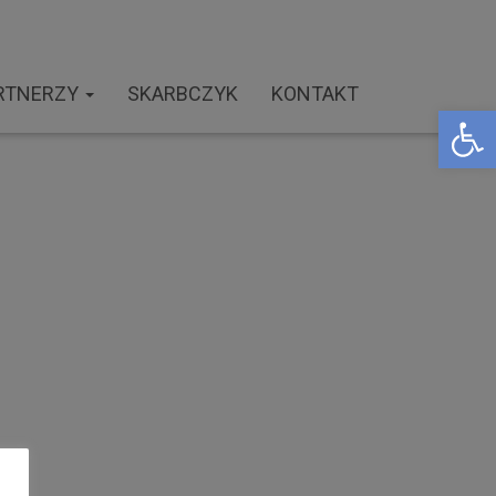
RTNERZY
SKARBCZYK
KONTAKT
Open toolbar