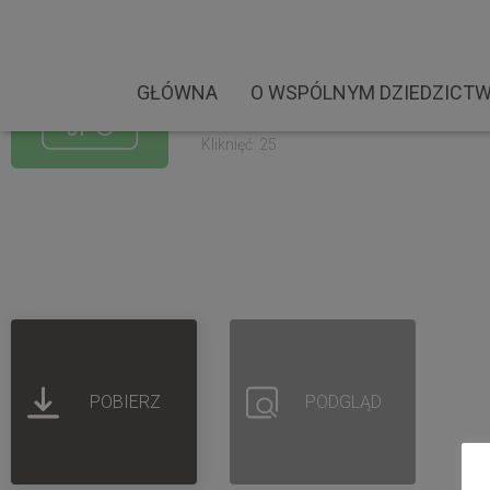
OKS Żółkiewka. Warszat
Rozmiar pliku: 465.97 KB
GŁÓWNA
O WSPÓLNYM DZIEDZICTW
Created: 10-09-2022
Updated: 10-09-2022
Kliknięć: 25
POBIERZ
PODGLĄD