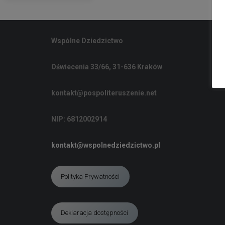
Wspólne Dziedzictwo
Oświecenia 33/66, 31-636 Kraków
kontakt@pospoliteruszenie.net
NIP: 6812002914
kontakt@wspolnedziedzictwo.pl
Polityka Prywatności
Deklaracja dostępności