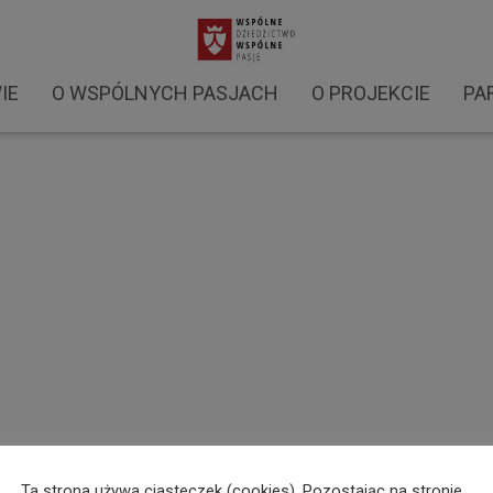
y 2021 (23)
IE
O WSPÓLNYCH PASJACH
O PROJEKCIE
PA
Ta strona używa ciasteczek (cookies). Pozostając na stronie