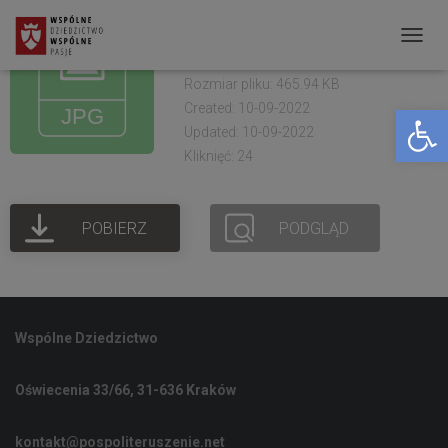
OKS Żółkiewka.
Warszaty 2021 (25)
P
R
Rozmiar pliku: 465.94 KB
Created: 10-09-2022
Open toolbar
Z
Updated: 10-09-2022
E
Kliknięć: 24
Ł
Ą
POBIERZ
PODGLĄD
C
Z
N
A
Wspólne Dziedzictwo
W
I
Oświecenia 33/66, 31-636 Kraków
G
A
kontakt@pospoliteruszenie.net