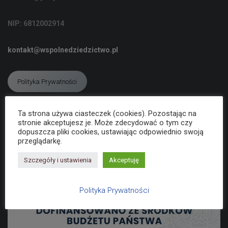
C
J
NIP: 6812002914
Ę
kontakt@wspolnedziedzictwo.pl
Polityka Prywatności
Ta strona używa ciasteczek (cookies). Pozostając na
Deklaracja dostępności
stronie akceptujesz je. Może zdecydować o tym czy
dopuszcza pliki cookies, ustawiając odpowiednio swoją
przeglądarkę.
Szczegóły i ustawienia
Akceptuję
Polityka Prywatności