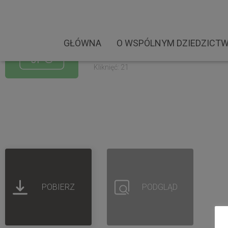
OKS Żółkiewka. Warszat
Rozmiar pliku: 345.92 KB
GŁÓWNA
O WSPÓLNYM DZIEDZICTW
Created: 10-09-2022
Updated: 10-09-2022
Kliknięć: 21
POBIERZ
PODGLĄD