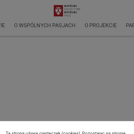
y 2021 (28)
IE
O WSPÓLNYCH PASJACH
O PROJEKCIE
PA
Ta strona używa ciasteczek (cookies). Pozostając na stronie