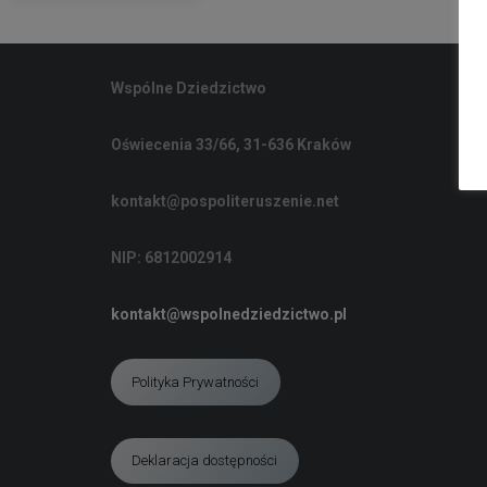
Wspólne Dziedzictwo
Oświecenia 33/66, 31-636 Kraków
kontakt@pospoliteruszenie.net
NIP: 6812002914
kontakt@wspolnedziedzictwo.pl
Polityka Prywatności
Deklaracja dostępności