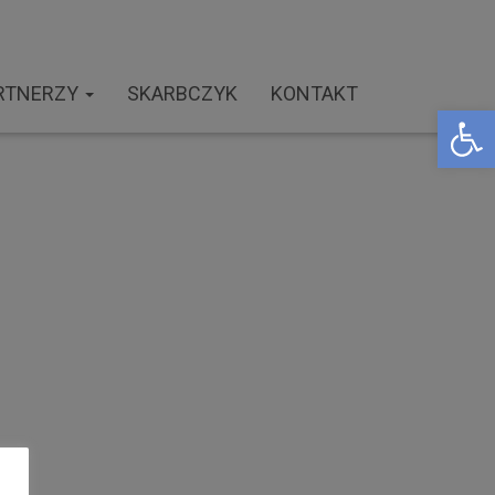
RTNERZY
SKARBCZYK
KONTAKT
Open toolbar