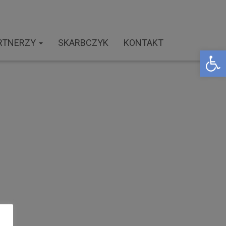
RTNERZY
SKARBCZYK
KONTAKT
Open toolbar