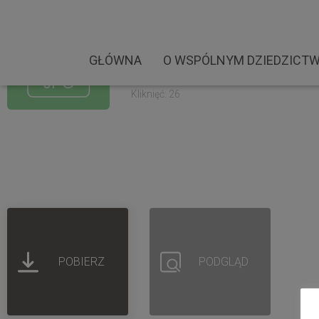
OKS Żółkiewka. Warszat
Rozmiar pliku: 351.97 KB
GŁÓWNA
O WSPÓLNYM DZIEDZICTW
Created: 10-09-2022
Updated: 10-09-2022
Kliknięć: 26
POBIERZ
PODGLĄD