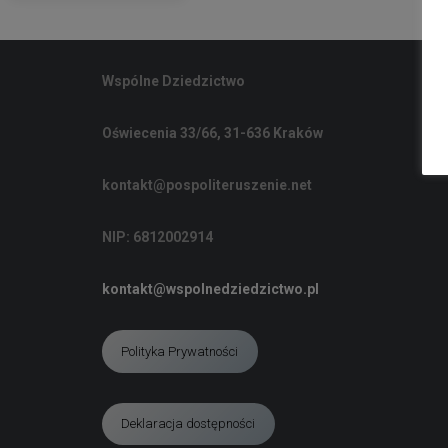
Wspólne Dziedzictwo
Oświecenia 33/66, 31-636 Kraków
kontakt@pospoliteruszenie.net
NIP: 6812002914
kontakt@wspolnedziedzictwo.pl
Polityka Prywatności
Deklaracja dostępności