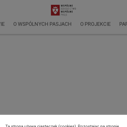
y 2021 (4)
IE
O WSPÓLNYCH PASJACH
O PROJEKCIE
PA
Ta strona używa ciasteczek (cookies). Pozostając na stronie