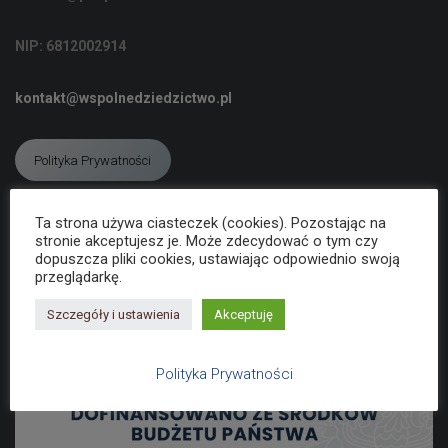
C
J
NIP: 6812002914
Ę
kontakt@wspolnedziedzictwo.pl
Polityka Prywatności
Ta strona używa ciasteczek (cookies). Pozostając na
Deklaracja dostępności
stronie akceptujesz je. Może zdecydować o tym czy
dopuszcza pliki cookies, ustawiając odpowiednio swoją
przeglądarkę.
Szczegóły i ustawienia
Akceptuję
Polityka Prywatności