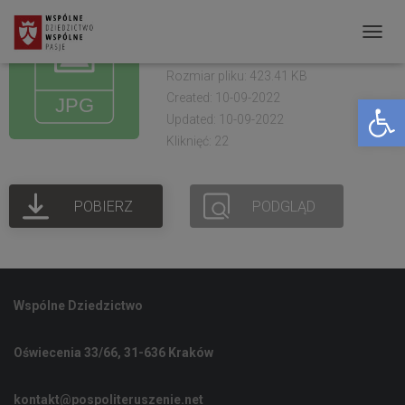
OKS Żółkiewka.
Warszaty 2021 (8)
P
R
Rozmiar pliku: 423.41 KB
Created: 10-09-2022
Open toolbar
Z
Updated: 10-09-2022
E
Kliknięć: 22
Ł
Ą
POBIERZ
PODGLĄD
C
Z
N
A
Wspólne Dziedzictwo
W
I
Oświecenia 33/66, 31-636 Kraków
G
A
kontakt@pospoliteruszenie.net