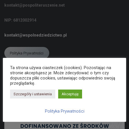
C
kontakt@pospoliteruszenie.net
J
Ę
NIP: 6812002914
kontakt@wspolnedziedzictwo.pl
Polityka Prywatności
Ta strona używa ciasteczek (cookies). Pozostając na
stronie akceptujesz je. Może zdecydować o tym czy
Deklaracja dostępności
dopuszcza pliki cookies, ustawiając odpowiednio swoją
przeglądarkę.
Szczegóły i ustawienia
Akceptuję
Polityka Prywatności