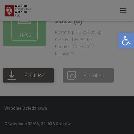
OKS Żółkiewka.
Warsztaty larpowe
P
2022 (8)
R
Rozmiar pliku: 239.05 KB
Open toolbar
Z
Created: 10-09-2022
E
Updated: 10-09-2022
Ł
Kliknięć: 24
Ą
C
POBIERZ
PODGLĄD
Z
N
A
W
Wspólne Dziedzictwo
I
G
Oświecenia 33/66, 31-636 Kraków
A