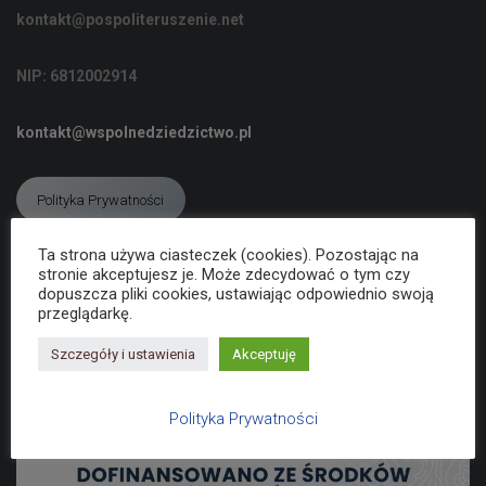
C
kontakt@pospoliteruszenie.net
J
Ę
NIP: 6812002914
kontakt@wspolnedziedzictwo.pl
Polityka Prywatności
Ta strona używa ciasteczek (cookies). Pozostając na
stronie akceptujesz je. Może zdecydować o tym czy
Deklaracja dostępności
dopuszcza pliki cookies, ustawiając odpowiednio swoją
przeglądarkę.
Szczegóły i ustawienia
Akceptuję
Polityka Prywatności