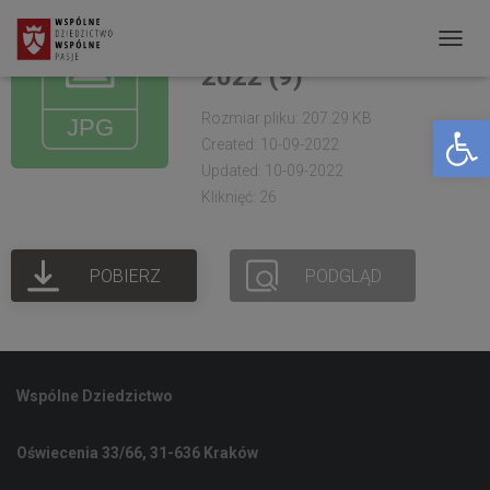
OKS Żółkiewka.
Warsztaty larpowe
P
2022 (9)
R
Rozmiar pliku: 207.29 KB
Open toolbar
Z
Created: 10-09-2022
E
Updated: 10-09-2022
Ł
Kliknięć: 26
Ą
C
POBIERZ
PODGLĄD
Z
N
A
W
Wspólne Dziedzictwo
I
G
Oświecenia 33/66, 31-636 Kraków
A