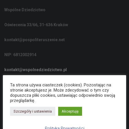
C
Wspólne Dziedzictwo
J
Ę
Oświecenia 33/66, 31-636 Kraków
kontakt@pospoliteruszenie.net
NIP: 6812002914
kontakt@wspolnedziedzictwo.pl
Ta strona używa ciasteczek (cookies). Pozostając na
Polityka Prywatności
stronie akceptujesz je. Może zdecydować o tym czy
dopuszcza pliki cookies, ustawiając odpowiednio swoją
przeglądarkę.
Deklaracja dostępności
Szczegóły i ustawienia
Akceptuję
Polityka Prywatności