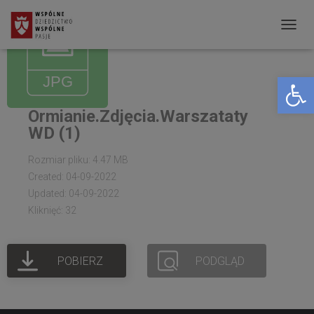
P
R
Open toolbar
Z
E
Ormianie.Zdjęcia.Warszataty
Ł
WD (1)
Ą
C
Rozmiar pliku: 4.47 MB
Created: 04-09-2022
Z
Updated: 04-09-2022
N
Kliknięć: 32
A
W
POBIERZ
PODGLĄD
I
G
A