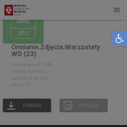
P
R
Open toolbar
Z
E
Ormianie.Zdjęcia.Warszataty
Ł
WD (23)
Ą
C
Rozmiar pliku: 4.17 MB
Created: 04-09-2022
Z
Updated: 04-09-2022
N
Kliknięć: 31
A
W
POBIERZ
PODGLĄD
I
G
A