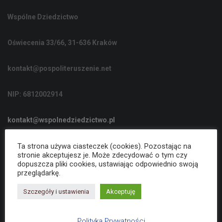
C
Wspólne Dziedzictwo
J
Ę
Oświecenia 33/66, 31-636 Kraków
kontakt@pospoliteruszenie.net
NIP: 6812002914
kontakt@wspolnedziedzictwo.pl
Ta strona używa ciasteczek (cookies). Pozostając na
Polityka Prywatności
stronie akceptujesz je. Może zdecydować o tym czy
dopuszcza pliki cookies, ustawiając odpowiednio swoją
przeglądarkę.
Deklaracja dostępności
Szczegóły i ustawienia
Akceptuję
Polityka Prywatności