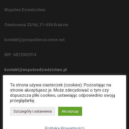
C
Wspólne Dziedzictwo
J
Ę
Oświecenia 33/66, 31-636 Kraków
kontakt@pospoliteruszenie.net
NIP: 6812002914
kontakt@wspolnedziedzictwo.pl
Ta strona używa ciasteczek (cookies). Pozostając na
Polityka Prywatności
stronie akceptujesz je. Może zdecydować o tym czy
dopuszcza pliki cookies, ustawiając odpowiednio swoją
przeglądarkę.
Deklaracja dostępności
Szczegóły i ustawienia
Akceptuję
Polityka Prywatności