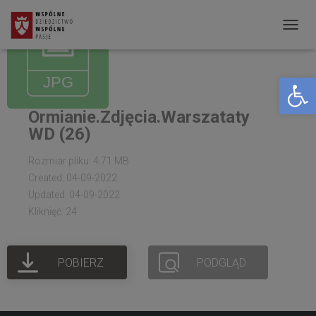
P
R
Open toolbar
Z
E
Ormianie.Zdjęcia.Warszataty
Ł
WD (26)
Ą
C
Rozmiar pliku: 4.71 MB
Created: 04-09-2022
Z
Updated: 04-09-2022
N
Kliknięć: 24
A
W
POBIERZ
PODGLĄD
I
G
A