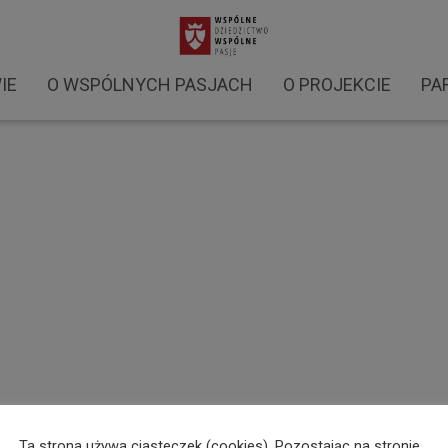
ataty WD (8)
IE
O WSPÓLNYCH PASJACH
O PROJEKCIE
PA
Ta strona używa ciasteczek (cookies). Pozostając na stronie