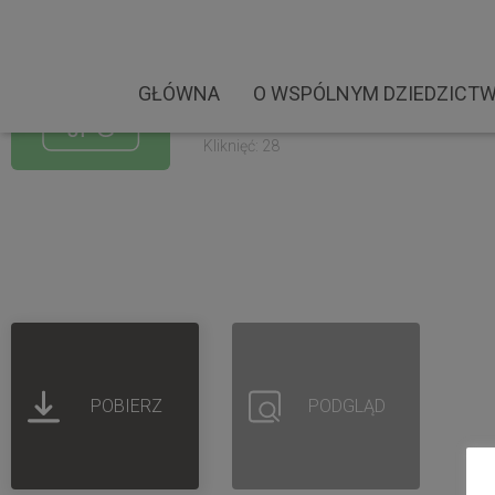
Ormianie.Zdjęcia.Warsz
Rozmiar pliku: 4.34 MB
GŁÓWNA
O WSPÓLNYM DZIEDZICTW
Created: 04-09-2022
Updated: 04-09-2022
Kliknięć: 28
POBIERZ
PODGLĄD