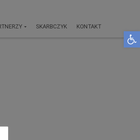
RTNERZY
SKARBCZYK
KONTAKT
Open toolbar