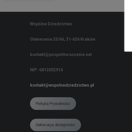
Wspólne Dziedzictwo
Oświecenia 33/66, 31-636 Kraków
kontakt@pospoliteruszenie.net
NIP: 6812002914
kontakt@wspolnedziedzictwo.pl
Polityka Prywatności
Deklaracja dostępności