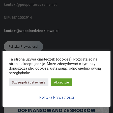
C
kontakt@pospoliteruszenie.net
J
Ę
NIP: 6812002914
kontakt@wspolnedziedzictwo.pl
Polityka Prywatności
Ta strona używa ciasteczek (cookies). Pozostając na
stronie akceptujesz je. Może zdecydować o tym czy
Deklaracja dostępności
dopuszcza pliki cookies, ustawiając odpowiednio swoją
przeglądarkę.
Szczegóły i ustawienia
Akceptuję
Polityka Prywatności