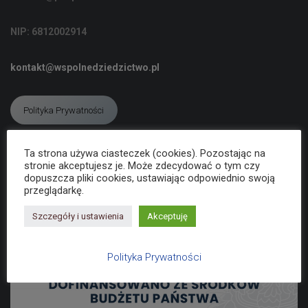
C
J
NIP: 6812002914
Ę
kontakt@wspolnedziedzictwo.pl
Polityka Prywatności
Ta strona używa ciasteczek (cookies). Pozostając na
Deklaracja dostępności
stronie akceptujesz je. Może zdecydować o tym czy
dopuszcza pliki cookies, ustawiając odpowiednio swoją
przeglądarkę.
Szczegóły i ustawienia
Akceptuję
Polityka Prywatności