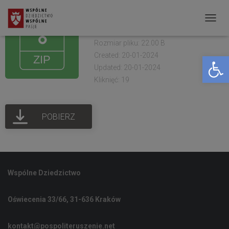
Scenariusze LARP
Wspólne Dziedzictwo
P
R
Rozmiar pliku: 22.00 B
Created: 20-01-2024
Open toolbar
Z
Updated: 20-01-2024
E
Kliknięć: 19
Ł
Ą
POBIERZ
C
Z
N
A
Wspólne Dziedzictwo
W
I
Oświecenia 33/66, 31-636 Kraków
G
A
kontakt@pospoliteruszenie.net