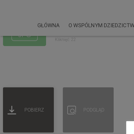
Towarzystwo Szabli i M
Rozmiar pliku: 4.78 MB
GŁÓWNA
O WSPÓLNYM DZIEDZICTW
Created: 30-03-2023
Updated: 30-03-2023
Kliknięć: 22
POBIERZ
PODGLĄD