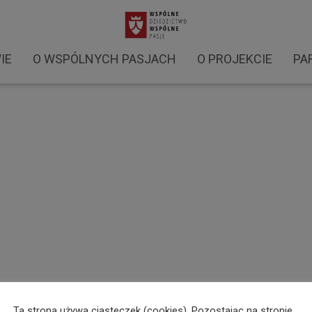
iecza. Larp Bitwa o Zamość 2023 (5)
IE
O WSPÓLNYCH PASJACH
O PROJEKCIE
PA
Ta strona używa ciasteczek (cookies). Pozostając na stronie