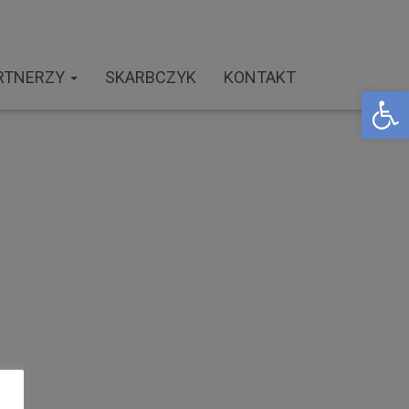
RTNERZY
SKARBCZYK
KONTAKT
Open toolbar