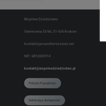
Wspólne Dziedzictwo
Oświecenia 33/66, 31-636 Kraków
kontakt@pospoliteruszenie.net
NIP: 6812002914
kontakt@wspolnedziedzictwo.pl
Polityka Prywatności
Deklaracja dostępności