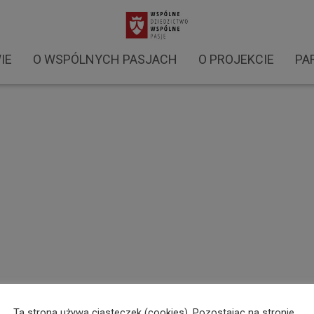
ki. Warszaty WDWP (2)
IE
O WSPÓLNYCH PASJACH
O PROJEKCIE
PA
Ta strona używa ciasteczek (cookies). Pozostając na stronie