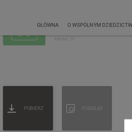
Warszawa.Dom Białorus
Rozmiar pliku: 3.56 MB
GŁÓWNA
O WSPÓLNYM DZIEDZICTW
Created: 04-09-2022
Updated: 04-09-2022
Kliknięć: 20
POBIERZ
PODGLĄD