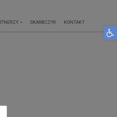
RTNERZY
SKARBCZYK
KONTAKT
Open toolbar