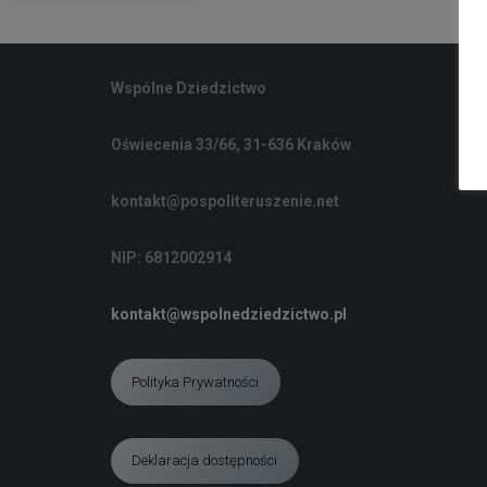
Wspólne Dziedzictwo
Oświecenia 33/66, 31-636 Kraków
kontakt@pospoliteruszenie.net
NIP: 6812002914
kontakt@wspolnedziedzictwo.pl
Polityka Prywatności
Deklaracja dostępności