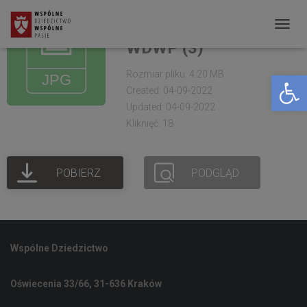
Warszawa.Dom
Białoruski. Warszaty
P
WDWP (3)
R
Rozmiar pliku: 4.20 MB
Open toolbar
Z
Created: 04-09-2022
E
Updated: 04-09-2022
Ł
Kliknięć: 18
Ą
C
POBIERZ
PODGLĄD
Z
N
A
W
Wspólne Dziedzictwo
I
G
Oświecenia 33/66, 31-636 Kraków
A