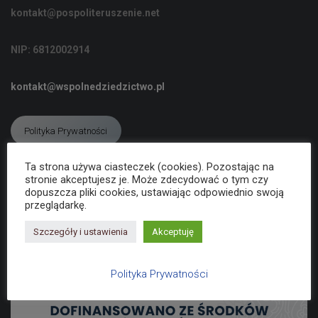
C
kontakt@pospoliteruszenie.net
J
Ę
NIP: 6812002914
kontakt@wspolnedziedzictwo.pl
Polityka Prywatności
Ta strona używa ciasteczek (cookies). Pozostając na
stronie akceptujesz je. Może zdecydować o tym czy
Deklaracja dostępności
dopuszcza pliki cookies, ustawiając odpowiednio swoją
przeglądarkę.
Szczegóły i ustawienia
Akceptuję
Polityka Prywatności