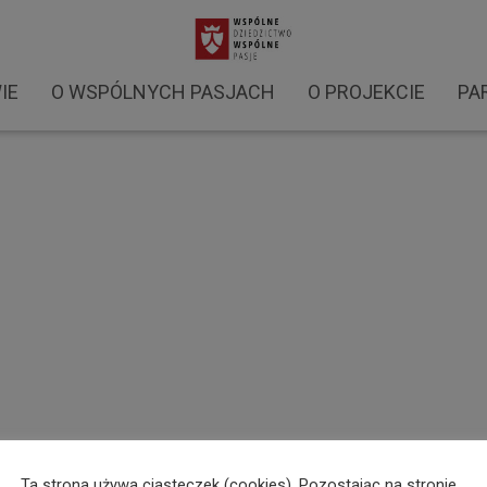
WP - 2021 (6)
IE
O WSPÓLNYCH PASJACH
O PROJEKCIE
PA
Ta strona używa ciasteczek (cookies). Pozostając na stronie