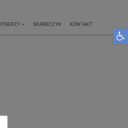
RTNERZY
SKARBCZYK
KONTAKT
Open toolbar