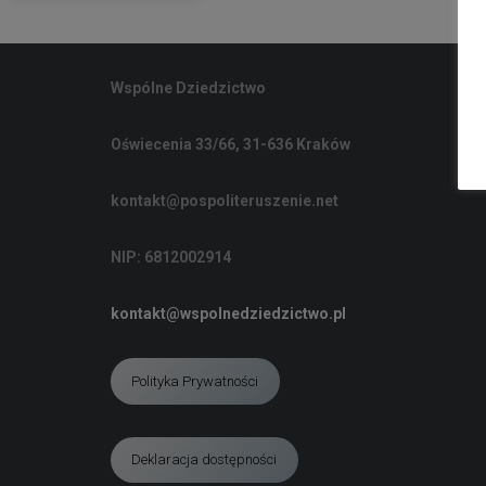
Wspólne Dziedzictwo
Oświecenia 33/66, 31-636 Kraków
kontakt@pospoliteruszenie.net
NIP: 6812002914
kontakt@wspolnedziedzictwo.pl
Polityka Prywatności
Deklaracja dostępności