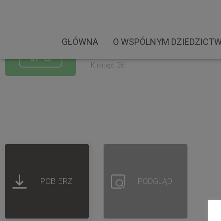
Warsztaty Sieraków WD
Rozmiar pliku: 3.45 MB
GŁÓWNA
O WSPÓLNYM DZIEDZICTW
Created: 02-09-2022
Updated: 02-09-2022
Kliknięć: 26
POBIERZ
PODGLĄD