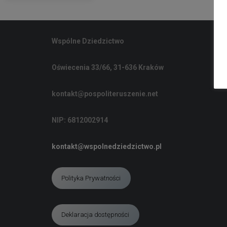
Wspólne Dziedzictwo
Oświecenia 33/66, 31-636 Kraków
kontakt@pospoliteruszenie.net
NIP: 6812002914
kontakt@wspolnedziedzictwo.pl
Polityka Prywatności
Deklaracja dostępności