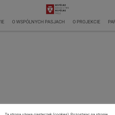
prezentacja Żółkiewka
IE
O WSPÓLNYCH PASJACH
O PROJEKCIE
PA
Ta strona używa ciasteczek (cookies). Pozostając na stronie