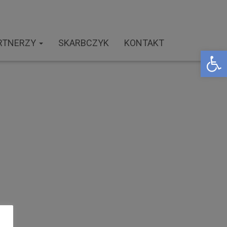
RTNERZY
SKARBCZYK
KONTAKT
Open toolbar