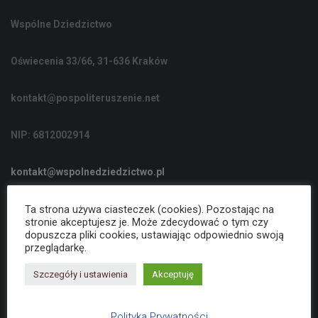
C
Wspólne Dziedzictwo
J
Ę
Oświecenia 33/66, 31-636 Kraków
kontakt@pospoliteruszenie.net
NIP: 6812002914
kontakt@wspolnedziedzictwo.pl
Ta strona używa ciasteczek (cookies). Pozostając na
Polityka Prywatności
stronie akceptujesz je. Może zdecydować o tym czy
dopuszcza pliki cookies, ustawiając odpowiednio swoją
przeglądarkę.
Deklaracja dostępności
Szczegóły i ustawienia
Akceptuję
Polityka Prywatności