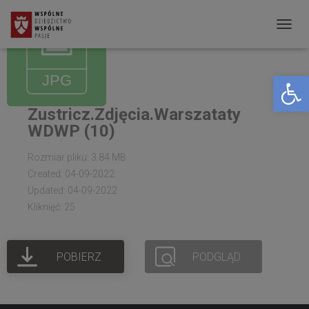
P
R
Open toolbar
Z
E
Zustricz.Zdjęcia.Warszataty
Ł
WDWP (10)
Ą
C
Rozmiar pliku: 3.84 MB
Created: 04-09-2022
Z
Updated: 04-09-2022
N
Kliknięć: 25
A
W
POBIERZ
PODGLĄD
I
G
A