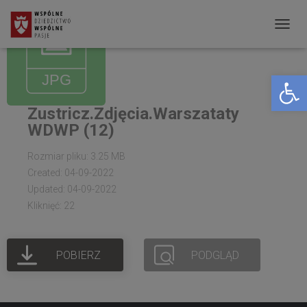
P
R
Open toolbar
Z
E
Zustricz.Zdjęcia.Warszataty
Ł
WDWP (12)
Ą
C
Rozmiar pliku: 3.25 MB
Created: 04-09-2022
Z
Updated: 04-09-2022
N
Kliknięć: 22
A
W
POBIERZ
PODGLĄD
I
G
A