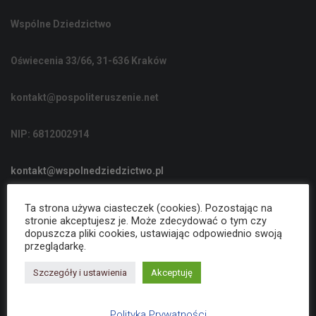
C
Wspólne Dziedzictwo
J
Ę
Oświecenia 33/66, 31-636 Kraków
kontakt@pospoliteruszenie.net
NIP: 6812002914
kontakt@wspolnedziedzictwo.pl
Ta strona używa ciasteczek (cookies). Pozostając na
Polityka Prywatności
stronie akceptujesz je. Może zdecydować o tym czy
dopuszcza pliki cookies, ustawiając odpowiednio swoją
przeglądarkę.
Deklaracja dostępności
Szczegóły i ustawienia
Akceptuję
Polityka Prywatności