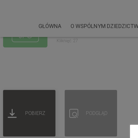
Zustricz.Zdjęcia.Warsz
Rozmiar pliku: 2.76 MB
GŁÓWNA
O WSPÓLNYM DZIEDZICTW
Created: 04-09-2022
Updated: 04-09-2022
Kliknięć: 27
POBIERZ
PODGLĄD