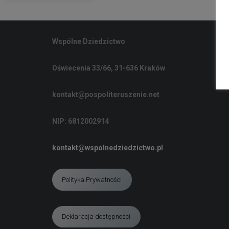
Wspólne Dziedzictwo
Oświecenia 33/66, 31-636 Kraków
kontakt@pospoliteruszenie.net
NIP: 6812002914
kontakt@wspolnedziedzictwo.pl
Polityka Prywatności
Deklaracja dostępności