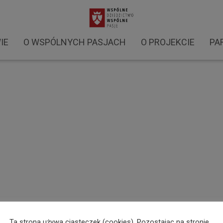
ataty WDWP (6)
IE
O WSPÓLNYCH PASJACH
O PROJEKCIE
PA
Ta strona używa ciasteczek (cookies). Pozostając na stronie