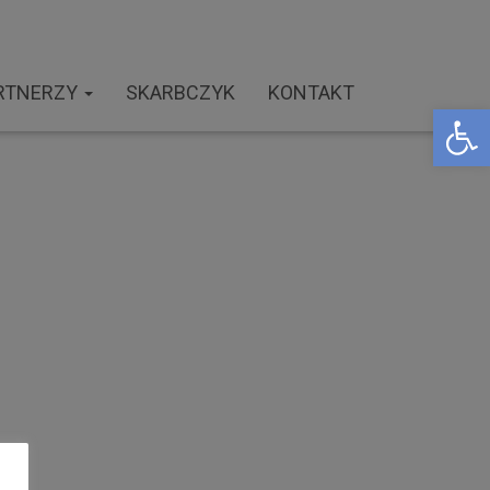
RTNERZY
SKARBCZYK
KONTAKT
Open toolbar